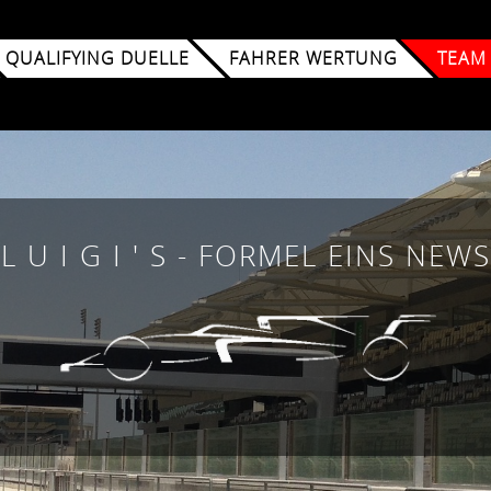
QUALIFYING DUELLE
FAHRER WERTUNG
TEAM
L U I G I ' S - FORMEL EINS NEWS