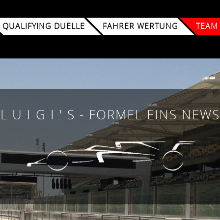
QUALIFYING DUELLE
FAHRER WERTUNG
TEAM
L U I G I ' S - FORMEL EINS NEWS